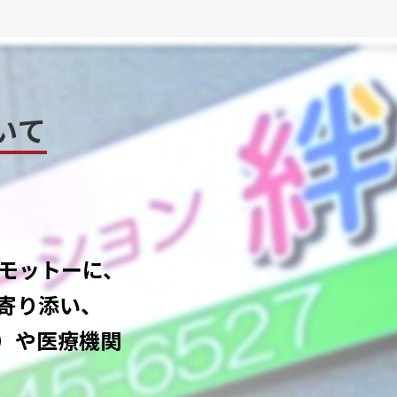
いて
をモットーに、
寄り添い、
）や医療機関