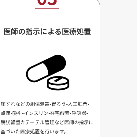
医師の指示による医療処置
床ずれなどの創傷処置•胃ろう•人工肛門•
点滴•吸引•インスリン•在宅酸素•呼吸器•
膀胱留置カテーテル管理など医師の指示に
基づいた医療処置を行います。